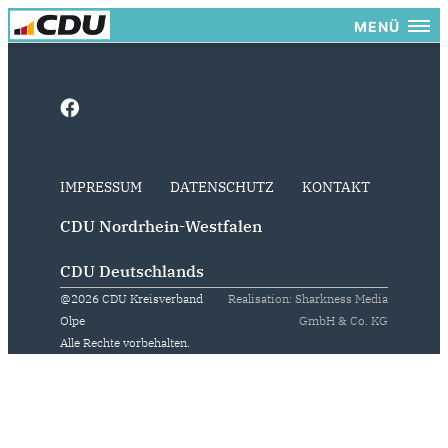
MENÜ
IMPRESSUM
DATENSCHUTZ
KONTAKT
CDU Nordrhein-Westfalen
CDU Deutschlands
@2026 CDU Kreisverband
Realisation: Sharkness Media
Olpe
GmbH & Co. KG
Alle Rechte vorbehalten.