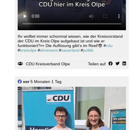
Ihr wolltet immer schonmal wissen, wie der Kreisvorstand
der CDU im Kreis Olpe aufgebaut ist und wie er
funktioniert?👀 Die Auflösung gibt’s im Reel!😎 #
cdu
#
kreisolpe
#
ehrenamt
#
sauerland
#
politik
CDU Kreisverband Olpe
Teilen auf
vor
5 Monaten 1 Tag