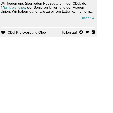
Wir freuen uns über jeden Neuzugang in der CDU, der
@
ju_kreis_olpe
, der Senioren Union und der Frauen
Union. Wir haben daher alle zu einem Extra-Kennenlernen
mit unserem Kreisvorsitzenden @
jochen
.ritter, unserem
mehr
Mitgliederbeauftragter @
scheffel_michael
und unserem
Bundestagsabgeordneten @
florianmuellercdu
eingeladen.
Schön, dass Ihr dabei seid! 🤩💐👍
CDU Kreisverband Olpe
Teilen auf
#neumitglieder #
willkommen
#
cdu