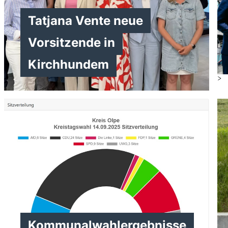
Tatjana Vente neue
Vorsitzende in
Kirchhundem
>
>
Kommunalwahlergebnisse