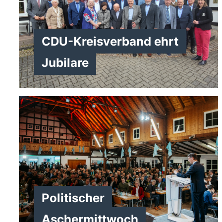
CDU-Kreisverband ehrt
Jubilare
>
Politischer
Aschermittwoch