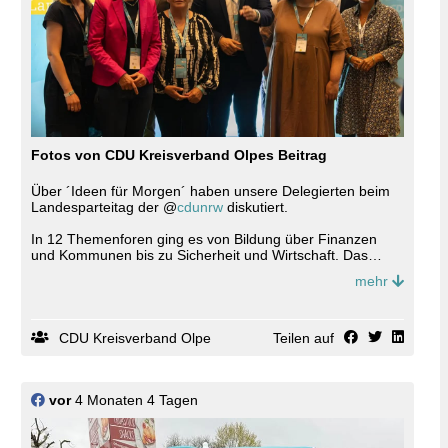
Fotos von CDU Kreisverband Olpes Beitrag
Über ´Ideen für Morgen´ haben unsere Delegierten beim
Landesparteitag der @
cdunrw
diskutiert.
In 12 Themenforen ging es von Bildung über Finanzen
und Kommunen bis zu Sicherheit und Wirtschaft. Das
besondere dabei: Moderiert wurden die Expertenrunden
mehr
von der jungen Generation, u.a. von @
johannes_latzel
und @
tom_k31_
Kieserling aus Olpe. 💪
📸Jörn Maximowitz, Jan Düfelsiek, Pia Mertens,
CDU Kreisverband Olpe
Teilen auf
Paul Schneider 🙏
vor
4 Monaten 4 Tagen