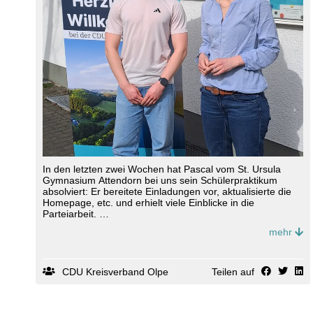
In den letzten zwei Wochen hat Pascal vom St. Ursula
Gymnasium Attendorn bei uns sein Schülerpraktikum
absolviert: Er bereitete Einladungen vor, aktualisierte die
Homepage, etc. und erhielt viele Einblicke in die
Parteiarbeit.
mehr
Vielen Dank für Deine tolle Unterstützung, lieber Pascal! 👏
Ein besonderes Highlight war ein Tag mit unserem
Kreisvorsitzenden @
jochen
.ritter im Düsseldorfer Landtag.
CDU Kreisverband Olpe
Teilen auf
Kreisgeschäftsführerin @
friederike
.brodhun freut sich auf
weitere an Politik interessierte Schülerinnen und Schüler,