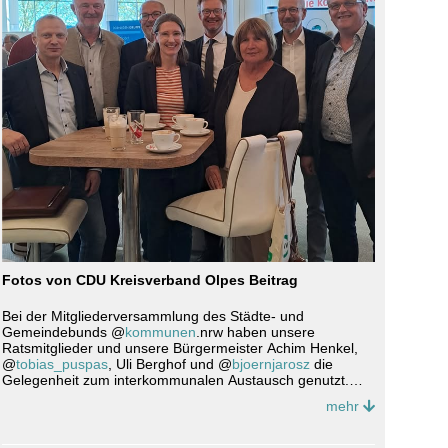
Fotos von CDU Kreisverband Olpes Beitrag
Bei der Mitgliederversammlung des Städte- und
Gemeindebunds @
kommunen
.nrw haben unsere
Ratsmitglieder und unsere Bürgermeister Achim Henkel,
@
tobias_puspas
, Uli Berghof und @
bjoernjarosz
die
Gelegenheit zum interkommunalen Austausch genutzt.
mehr
In vielen Gesprächen mit der "kommunalen Familie" aus
ganz NRW entstanden gute Impulse und Ideen für unsere
kommunalpolitische Arbeit vor Ort.