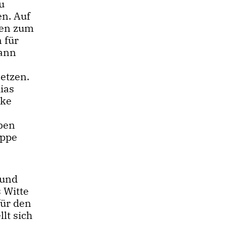
u
n. Auf
len zum
 für
kann
etzen.
ias
rke
ben
appe
 und
 Witte
für den
lt sich