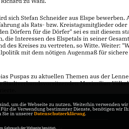
 Richard zu Wahl.
rd sich Stefan Schneider aus Elspe bewerben. A
ahrung als Rats- bzw. Kreistagsmitglieder oder
n Dörfern für die Dörfer" sei es mit diesem s
 die Interessen des Elspetals in seiner Gesamt
d des Kreises zu vertreten, so Witte. Weiter: "W
politik mit dem nötigen Augenmaß für sichere
ias Puspas zu aktuellen Themen aus der Lenne
 Stadtverbandsvorsitzenden Maximilian Völkel
ierte.
ind, um die Webseite zu nutzen. Weiterhin verwenden wir D
ür die Verwendung bestimmter Dienste, benötigen wir Ihre
CDU Nordrhein-Westfalen
n Sie in unserer
Datenschutzerklärung
.
CDU Deutschlands
n Gebrauch der Webseite benötigt.