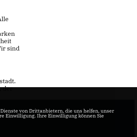
lle
tarken
heit
ir sind
stadt.
, der
ienste von Drittanbietern, die uns helfen, unser
 Einwilligung. Ihre Einwilligung können Sie