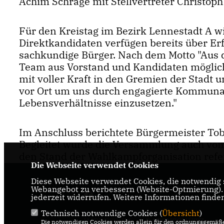
Achim Schrage mit Stellvertreter Christoph
Für den Kreistag im Bezirk Lennestadt A wi
Direktkandidaten verfügen bereits über Erf
sachkundige Bürger. Nach dem Motto "Aus de
Team aus Vorstand und Kandidaten möglich,
mit voller Kraft in den Gremien der Stadt un
vor Ort um uns durch engagierte Kommunal
Lebensverhältnisse einzusetzen."
Im Anschluss berichtete Bürgermeister Tob
Begleitet wurde die Versammlung auch vom
den Stand der Wahlkampforganisation refer
Die Webseite verwendet Cookies
Diese Webseite verwendet Cookies, die notwendig s
Webangebot zu verbessern (Website-Optmierung). F
jederzeit widerrufen. Weitere Informationen finde
Technisch notwendige Cookies (
Übersicht
)
IMPRESSUM
DATENSCHUTZ
Die notwendigen Cookies werden allein für den ordnungsgemäße