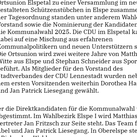
Ortsunion Elspetal zu einer Versammlung im ne
gestalteten Schützenstübchen in Elspe zusamme
der Tagesordnung standen unter anderem Wah
Vorstand sowie die Nominierung der Kandidaten
die Kommunalwahl 2025. Die CDU im Elspetal 
dabei auf eine Mischung aus erfahrenen
Kommunalpolitikern und neuen Unterstützern s
Die Ortsunion wird zwei weitere Jahre von Matth
Witte aus Elspe und Stephan Schneider aus Spo
eführt. Als Mitglieder für den Vorstand des
Stadtverbandes der CDU Lennestadt wurden ne
dem ersten Vorsitzenden weiterhin Dorothea H
und Jan Patrick Liesegang gewählt.
r die Direktkandidaten für die Kommunalwahl
abgestimmt. Im Wahlbezirk Elspe I wird Matthias
ertreter Jan Fritzsch zur Seite steht. Das Team 
bel und Jan Patrick Liesegang. In Oberelspe stel