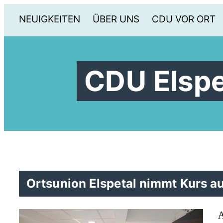
NEUIGKEITEN
ÜBER UNS
CDU VOR ORT
CDU Elspe
Ortsunion Elspetal nimmt Kurs 