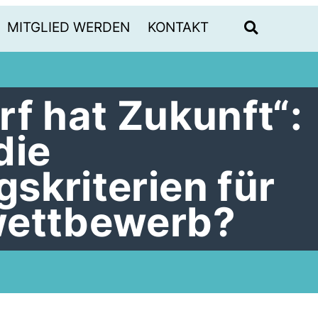
MITGLIED WERDEN
KONTAKT
f hat Zukunft“:
die
skriterien für
wettbewerb?