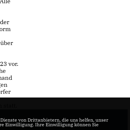
Alle
 der
worm
 über
23 vor.
che
nhand
gen
rfer
 statt.
ienste von Drittanbietern, die uns helfen, unser
 Einwilligung. Ihre Einwilligung können Sie