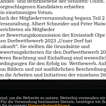
Landes- und Bezirksebene der Senioren-Union. 
vorgeschlagenen Kandidaten erhielten
ein einstimmiges Votum.
Nach der Mitgliederversammlung begann Teil 2
Veranstaltung. Albert Schneider und Peter Mai
erichteten als Mitglieder
der Bewertungskommission der Kreisstadt Olpe
den Dorfwettbewerb 2023 „Unser Dorf hat
ukunft“. Sie stellten die Grundsätze und
Bewertungskriterien für den Dorfwettbewerb 20
Deren Beachtung und Einhaltung sind wesentli
Bedingungen für den Erfolg im Wettbewerb. A
von Bildern und mit ausführlichen Beschreibun
 die Arbeiten und Initiativen der einzelnen Dö
b teilgenommen haben.
und Ausklang für die Seniorinnen und Senioren
ind, um die Webseite zu nutzen. Weiterhin verwenden wir D
ür die Verwendung bestimmter Dienste, benötigen wir Ihre
CDU Nordrhein-Westfalen
n Sie in unserer
Datenschutzerklärung
.