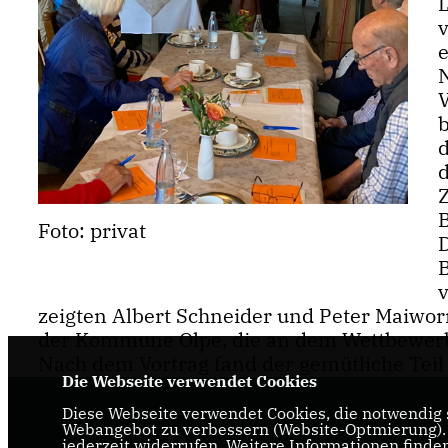
b
Z
Foto: privat
zeigten Albert Schneider und Peter Maiworm
der Kommune Olpe, die an dem Wettbewer
Nach dem Vortrag fand der gemütliche Teil 
Die Webseite verwendet Cookies
Diese Webseite verwendet Cookies, die notwendig s
Webangebot zu verbessern (Website-Optmierung). F
jederzeit widerrufen. Weitere Informationen finde