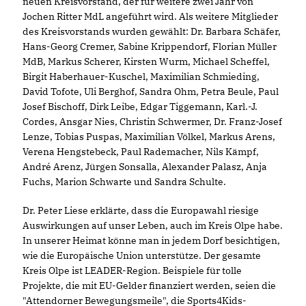
neuen Kreisvorstand, der für weitere zwei Jahr von
Jochen Ritter MdL angeführt wird. Als weitere Mitglieder
des Kreisvorstands wurden gewählt: Dr. Barbara Schäfer,
Hans-Georg Cremer, Sabine Krippendorf, Florian Müller
MdB, Markus Scherer, Kirsten Wurm, Michael Scheffel,
Birgit Haberhauer-Kuschel, Maximilian Schmieding,
David Tofote, Uli Berghof, Sandra Ohm, Petra Beule, Paul
Josef Bischoff, Dirk Leibe, Edgar Tiggemann, Karl.-J.
Cordes, Ansgar Nies, Christin Schwermer, Dr. Franz-Josef
Lenze, Tobias Puspas, Maximilian Völkel, Markus Arens,
Verena Hengstebeck, Paul Rademacher, Nils Kämpf,
André Arenz, Jürgen Sonsalla, Alexander Palasz, Anja
Fuchs, Marion Schwarte und Sandra Schulte.
Dr. Peter Liese erklärte, dass die Europawahl riesige
Auswirkungen auf unser Leben, auch im Kreis Olpe habe.
In unserer Heimat könne man in jedem Dorf besichtigen,
wie die Europäische Union unterstütze. Der gesamte
Kreis Olpe ist LEADER-Region. Beispiele für tolle
Projekte, die mit EU-Gelder finanziert werden, seien die
"Attendorner Bewegungsmeile", die Sports4Kids-