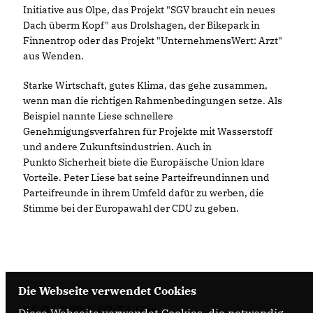
Initiative aus Olpe, das Projekt "SGV braucht ein neues
Dach überm Kopf" aus Drolshagen, der Bikepark in
Finnentrop oder das Projekt "UnternehmensWert: Arzt"
aus Wenden.
Starke Wirtschaft, gutes Klima, das gehe zusammen,
wenn man die richtigen Rahmenbedingungen setze. Als
Beispiel nannte Liese schnellere
Genehmigungsverfahren für Projekte mit Wasserstoff
und andere Zukunftsindustrien. Auch in
Punkto Sicherheit biete die Europäische Union klare
Vorteile. Peter Liese bat seine Parteifreundinnen und
Parteifreunde in ihrem Umfeld dafür zu werben, die
Stimme bei der Europawahl der CDU zu geben.
Die Webseite verwendet Cookies
06.05.2024, 07:54 Uhr